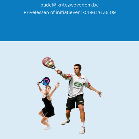
padel@kgtczwevegem.be
Privélessen of initiatieven:
0496 26 35 09